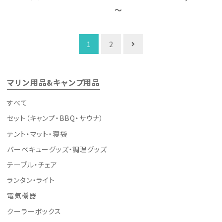
～
投
1
2
稿
ナ
マリン用品&キャンプ用品
ビ
ゲ
すべて
ー
セット（キャンプ・BBQ・サウナ）
シ
テント・マット・寝袋
ョ
バーベキューグッズ・調理グッズ
ン
テーブル・チェア
ランタン・ライト
電気機器
クーラーボックス